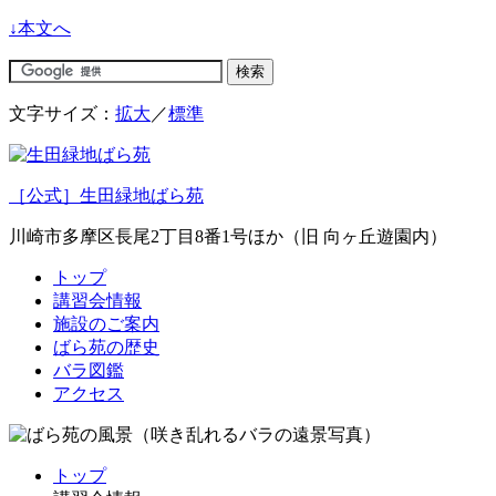
↓本文へ
文字サイズ：
拡大
／
標準
［公式］生田緑地ばら苑
川崎市多摩区長尾2丁目8番1号ほか（旧 向ヶ丘遊園内）
トップ
講習会情報
施設のご案内
ばら苑の歴史
バラ図鑑
アクセス
トップ